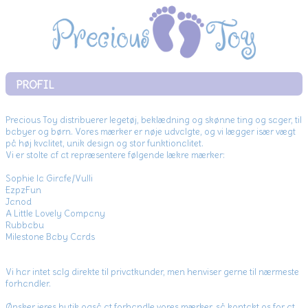
PROFIL
Precious Toy distribuerer legetøj, beklædning og skønne ting og sager, til
babyer og børn. Vores mærker er nøje udvalgte, og vi lægger især vægt
på høj kvalitet, unik design og stor funktionalitet.
Vi er stolte af at repræsentere følgende lækre mærker:
Sophie la Girafe/Vulli
EzpzFun
Janod
A Little Lovely Company
Rubbabu
Milestone Baby Cards
Vi har intet salg direkte til privatkunder, men henviser gerne til nærmeste
forhandler.
Ønsker jeres butik også at forhandle vores mærker, så kontakt os for at