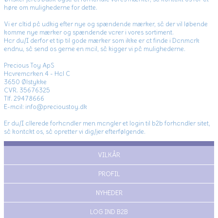
høre om mulighederne for dette.
Vi er altid på udkig efter nye og spændende mærker, så der vil løbende
komme nye mærker og spændende varer i vores sortiment.
Har du/I derfor et tip til gode mærker som ikke er at finde i Danmark
endnu, så send os gerne en mail, så kigger vi på mulighederne.
Precious Toy ApS
Havremarken 4 - Hal C
3650 Ølstykke
CVR. 35676325
Tlf. 29478666
E-mail: info@precioustoy.dk
Er du/I allerede forhandler men mangler et login til b2b forhandler sitet,
så kontakt os, så opretter vi dig/jer efterfølgende.
VILKÅR
PROFIL
NYHEDER
LOG IND B2B