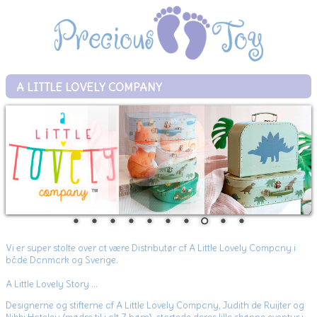
A LITTLE LOVELY COMPANY
Vi er super stolte over at være Distributør af A Little Lovely Company i
både Danmark og Sverige.
A Little Lovely Story ...
Designerne og stifterne af A Little Lovely Company, Judith de Ruijter og