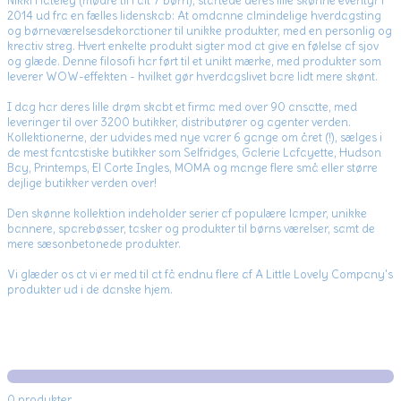
Nikki Hateley (mødre til i alt 7 børn), startede deres lille skønne eventyr i
2014 ud fra en fælles lidenskab: At omdanne almindelige hverdagsting
og børneværelsesdekorationer til unikke produkter, med en personlig og
kreativ streg.
Hvert enkelte produkt sigter mod at give en følelse af sjov
og glæde.
Denne filosofi har ført til et unikt mærke, med produkter som
leverer WOW-effekten - hvilket gør hverdagslivet bare lidt mere skønt.
I dag har deres lille drøm skabt et firma med over 90 ansatte, med
leveringer til over 3200 butikker, distributører og agenter verden.
Kollektionerne, der udvides med nye varer 6 gange om året (!), sælges i
de mest fantastiske butikker som Selfridges, Galerie Lafayette, Hudson
Bay, Printemps, El Corte Ingles, MOMA og mange flere små eller større
dejlige butikker verden over!
Den skønne kollektion indeholder serier af populære lamper, unikke
bannere, sparebøsser, tasker og produkter til børns værelser, samt de
mere sæsonbetonede produkter.
Vi glæder os at vi er med til at få endnu flere af A Little Lovely Company's
produkter ud i de danske hjem.
0 produkter