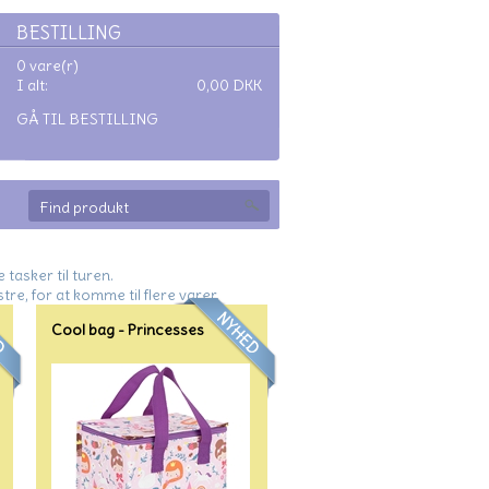
BESTILLING
0 vare(r)
I alt:
0,00
DKK
GÅ TIL BESTILLING
tasker til turen.
tre, for at komme til flere varer.
Cool bag - Princesses