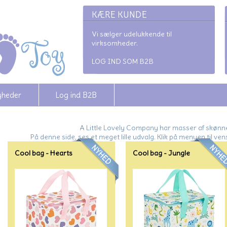
KÆRE KUNDE
Vi sælger udelukkende til
virksomheder.
LOG IND SOM B2B
yheder
Log ind B2B
A Little Lovely Company har masser af skønne 
På denne side, ses et meget lille udvalg. Klik på menuen til vens
Cool bag - Hearts
Cool bag - Jungle