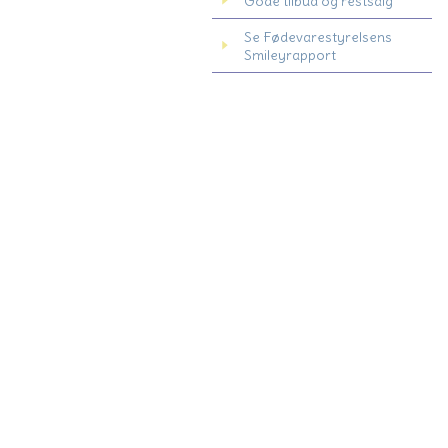
Gode tilbud og restsalg
Se Fødevarestyrelsens
Smileyrapport