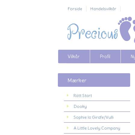
Forside
Handelsvilkår
Vilkår
Profil
N
Mærker
Rätt Start
Dooky
Sophie la Girafe/Vulli
A Little Lovely Company