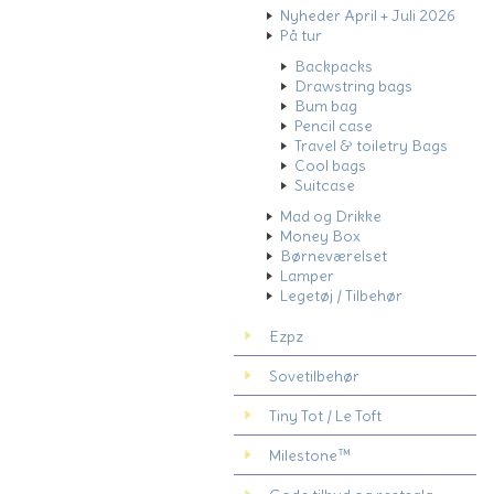
Nyheder April + Juli 2026
På tur
Backpacks
Drawstring bags
Bum bag
Pencil case
Travel & toiletry Bags
Cool bags
Suitcase
Mad og Drikke
Money Box
Børneværelset
Lamper
Legetøj / Tilbehør
Ezpz
Sovetilbehør
Tiny Tot / Le Toft
Milestone™