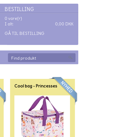
BESTILLING
0 vare(r)
I alt:
0,00
DKK
GÅ TIL BESTILLING
Cool bag - Princesses