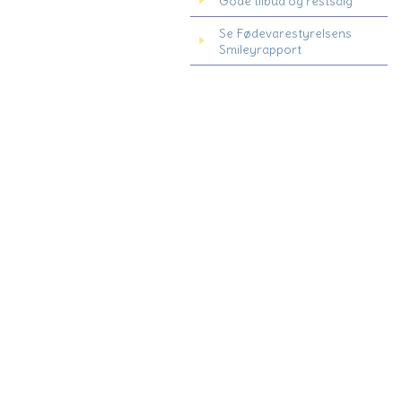
Gode tilbud og restsalg
Se Fødevarestyrelsens
Smileyrapport