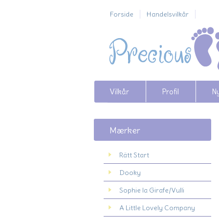
Forside
Handelsvilkår
Vilkår
Profil
N
Mærker
Rätt Start
Dooky
Sophie la Girafe/Vulli
A Little Lovely Company