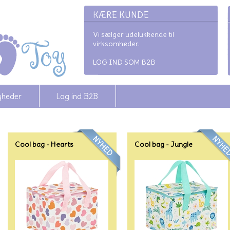
KÆRE KUNDE
Vi sælger udelukkende til
virksomheder.
LOG IND SOM B2B
yheder
Log ind B2B
Cool bag - Hearts
Cool bag - Jungle