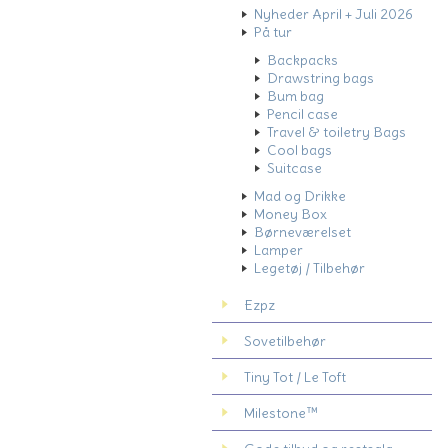
Nyheder April + Juli 2026
På tur
Backpacks
Drawstring bags
Bum bag
Pencil case
Travel & toiletry Bags
Cool bags
Suitcase
Mad og Drikke
Money Box
Børneværelset
Lamper
Legetøj / Tilbehør
Ezpz
Sovetilbehør
Tiny Tot / Le Toft
Milestone™