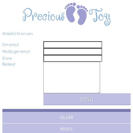
Anbefal til en ven
Din email
Modtager email
Emne
Besked
VILKÅR
PROFIL