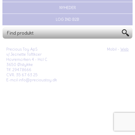
NYHEDER
LOG IND B2B
Precious Toy ApS
Mobil -
Web
v/ Jeanette Toftkaer
Havremarken 4 - Hal C
3650 Ølstykke
Tlf. 29478666
CVR. 35 67 63 25
E-mail info@precioustoy.dk