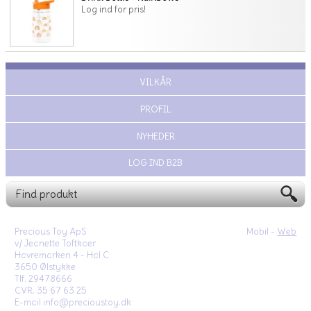
Log ind for pris!
VILKÅR
PROFIL
NYHEDER
LOG IND B2B
Precious Toy ApS
Mobil -
Web
v/ Jeanette Toftkaer
Havremarken 4 - Hal C
3650 Ølstykke
Tlf. 29478666
CVR. 35 67 63 25
E-mail info@precioustoy.dk