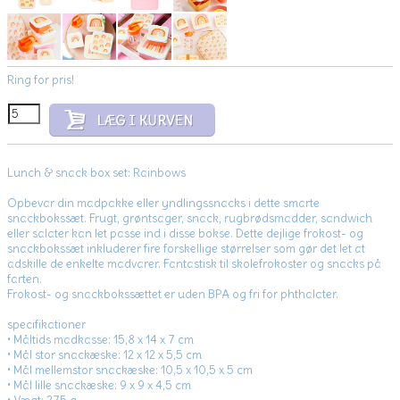
Ring for pris!
Lunch & snack box set: Rainbows
Opbevar din madpakke eller yndlingssnacks i dette smarte
snackbokssæt. Frugt, grøntsager, snack, rugbrødsmadder, sandwich
eller salater kan let passe ind i disse bokse. Dette dejlige frokost- og
snackbokssæt inkluderer fire forskellige størrelser som gør det let at
adskille de enkelte madvarer. Fantastisk til skolefrokoster og snacks på
farten.
Frokost- og snackbokssættet er uden BPA og fri for phthalater.
specifikationer
• Måltids madkasse: 15,8 x 14 x 7 cm
• Mål stor snackæske: 12 x 12 x 5,5 cm
• Mål mellemstor snackæske: 10,5 x 10,5 x 5 cm
• Mål lille snackæske: 9 x 9 x 4,5 cm