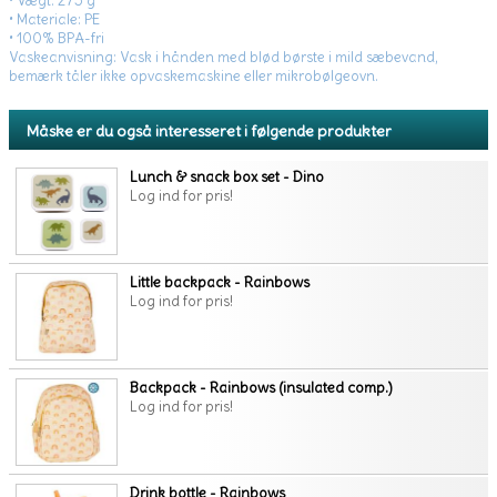
• Vægt: 275 g
• Materiale: PE
• 100% BPA-fri
Vaskeanvisning: Vask i hånden med blød børste i mild sæbevand,
bemærk tåler ikke opvaskemaskine eller mikrobølgeovn.
Måske er du også interesseret i følgende produkter
Lunch & snack box set - Dino
Log ind for pris!
Little backpack - Rainbows
Log ind for pris!
Backpack - Rainbows (insulated comp.)
Log ind for pris!
Drink bottle - Rainbows