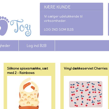
KÆRE KUNDE
Vi sælger udelukkende til
virksomheder.
LOG IND SOM B2B
yheder
Log ind B2B
Silikone spisesmække, sæt
Vinyl dækkeserviet Cherries
med 2 - Rainbows