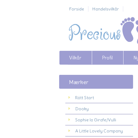
Forside
Handelsvilkår
Vilkår
Profil
N
Mærker
Rätt Start
Dooky
Sophie la Girafe/Vulli
A Little Lovely Company