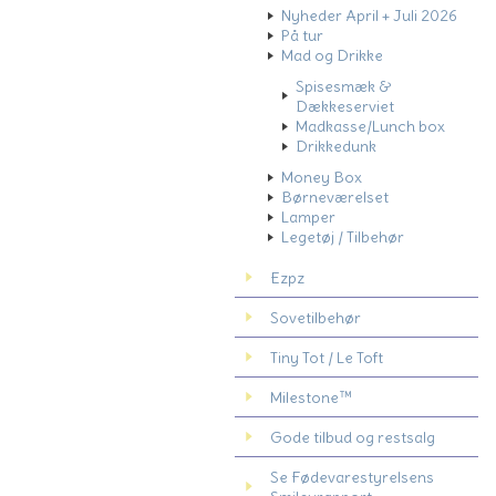
Nyheder April + Juli 2026
På tur
Mad og Drikke
Spisesmæk &
Dækkeserviet
Madkasse/Lunch box
Drikkedunk
Money Box
Børneværelset
Lamper
Legetøj / Tilbehør
Ezpz
Sovetilbehør
Tiny Tot / Le Toft
Milestone™
Gode tilbud og restsalg
Se Fødevarestyrelsens