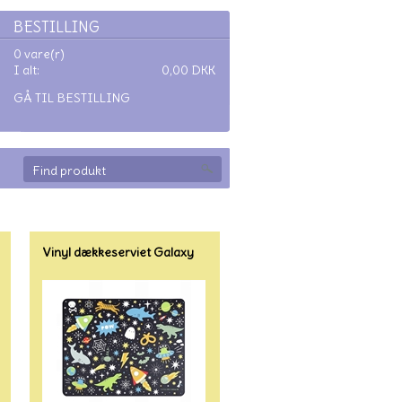
BESTILLING
0 vare(r)
I alt:
0,00
DKK
GÅ TIL BESTILLING
Vinyl dækkeserviet Galaxy