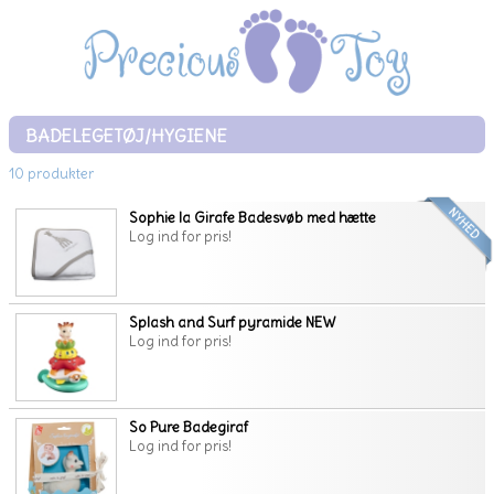
BADELEGETØJ/HYGIENE
10 produkter
Sophie la Girafe Badesvøb med hætte
Log ind for pris!
Splash and Surf pyramide NEW
Log ind for pris!
So Pure Badegiraf
Log ind for pris!