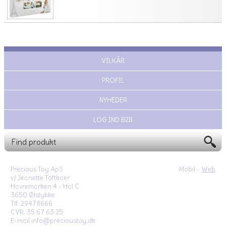
VILKÅR
PROFIL
NYHEDER
LOG IND B2B
Precious Toy ApS
Mobil -
Web
v/ Jeanette Toftkaer
Havremarken 4 - Hal C
3650 Ølstykke
Tlf. 29478666
CVR. 35 67 63 25
E-mail info@precioustoy.dk