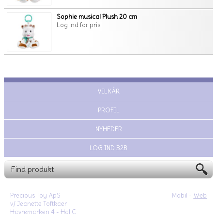
Sophie musical Plush 20 cm
Log ind for pris!
VILKÅR
PROFIL
NYHEDER
LOG IND B2B
Precious Toy ApS
Mobil -
Web
v/ Jeanette Toftkaer
Havremarken 4 - Hal C